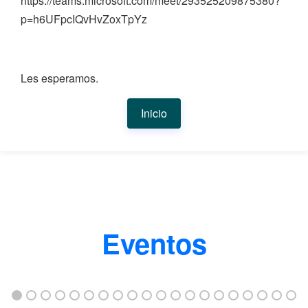
https://teams.microsoft.com/meet/293525209875380?
p=h6UFpcIQvHvZoxTpYz
Les esperamos.
Inicio
Eventos