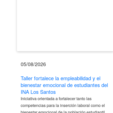
de
estudiantes
del
INA
Los
Santos
05/08/2026
Taller fortalece la empleabilidad y el
bienestar emocional de estudiantes del
INA Los Santos
Iniciativa orientada a fortalecer tanto las
competencias para la inserción laboral como el
bienestar emocional de la población estudiantil.