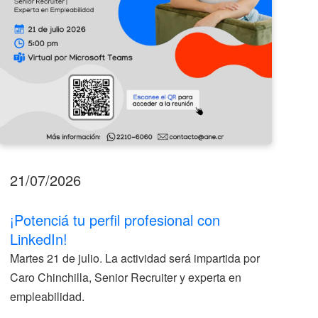
21/07/2026
17
¡Potenciá tu perfil profesional con
II
LinkedIn!
La
Martes 21 de julio. La actividad será impartida por
ve
Caro Chinchilla, Senior Recruiter y experta en
la
empleabilidad.
V