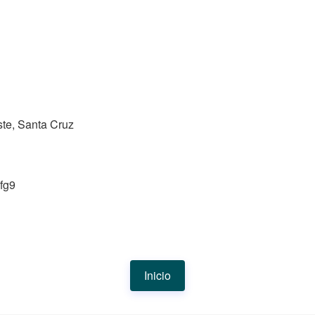
te, Santa Cruz
fg9
Inicio